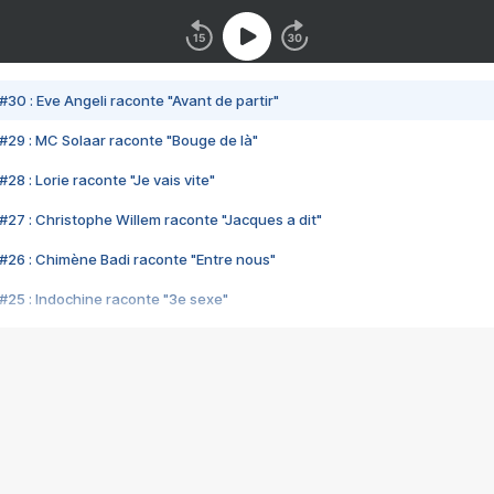
#30 : Eve Angeli raconte "Avant de partir"
#29 : MC Solaar raconte "Bouge de là"
28 : Lorie raconte "Je vais vite"
#27 : Christophe Willem raconte "Jacques a dit"
#26 : Chimène Badi raconte "Entre nous"
#25 : Indochine raconte "3e sexe"
#24 : Zaho raconte "C'est chelou"
#23 : Patrick Bruel raconte "Au café des délices"
#22 : Kyo raconte "Le chemin"
#21 : Nolwenn Leroy raconte "Cassé"