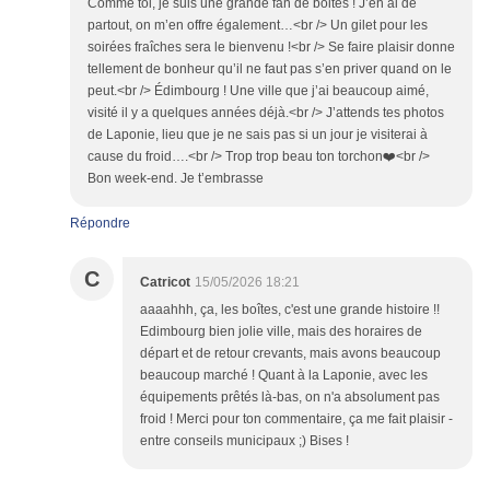
Comme toi, je suis une grande fan de boites ! J’en ai de
partout, on m’en offre également…<br /> Un gilet pour les
soirées fraîches sera le bienvenu !<br /> Se faire plaisir donne
tellement de bonheur qu’il ne faut pas s’en priver quand on le
peut.<br /> Édimbourg ! Une ville que j’ai beaucoup aimé,
visité il y a quelques années déjà.<br /> J’attends tes photos
de Laponie, lieu que je ne sais pas si un jour je visiterai à
cause du froid….<br /> Trop trop beau ton torchon❤️<br />
Bon week-end. Je t’embrasse
Répondre
C
Catricot
15/05/2026 18:21
aaaahhh, ça, les boîtes, c'est une grande histoire !!
Edimbourg bien jolie ville, mais des horaires de
départ et de retour crevants, mais avons beaucoup
beaucoup marché ! Quant à la Laponie, avec les
équipements prêtés là-bas, on n'a absolument pas
froid ! Merci pour ton commentaire, ça me fait plaisir -
entre conseils municipaux ;) Bises !