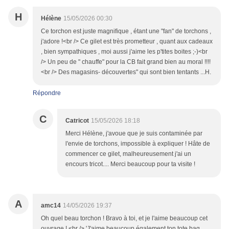
H
Hélène
15/05/2026 00:30
Ce torchon est juste magnifique , étant une "fan" de torchons ,
j'adore !<br /> Ce gilet est très prometteur , quant aux cadeaux
, bien sympathiques , moi aussi j'aime les p'tites boites ;-)<br
/> Un peu de " chauffe" pour la CB fait grand bien au moral !!!!
<br /> Des magasins- découvertes" qui sont bien tentants ...H.
Répondre
C
Catricot
15/05/2026 18:18
Merci Hélène, j'avoue que je suis contaminée par
l'envie de torchons, impossible à expliquer ! Hâte de
commencer ce gilet, malheureusement j'ai un
encours tricot.... Merci beaucoup pour ta visite !
A
amc14
14/05/2026 19:37
Oh quel beau torchon ! Bravo à toi, et je l'aime beaucoup cet
ouvrage ! <br /> 'J'aime beaucoup également ton tote bag. ..